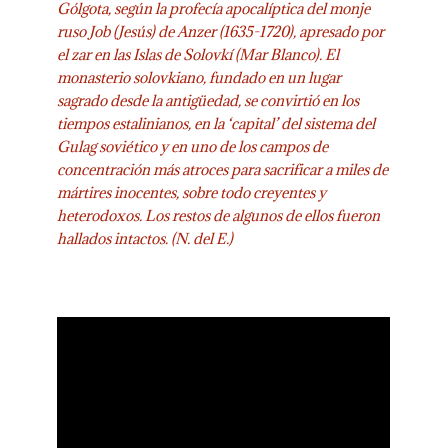
Gólgota, según la profecía apocalíptica del monje
ruso Job (Jesús) de Anzer (1635-1720), apresado por
el zar en las Islas de Solovkí (Mar Blanco). El
monasterio solovkiano, fundado en un lugar
sagrado desde la antigüedad, se convirtió en los
tiempos estalinianos, en la ‘capital’ del sistema del
Gulag soviético y en uno de los campos de
concentración más atroces para sacrificar a miles de
mártires inocentes, sobre todo creyentes y
heterodoxos. Los restos de algunos de ellos fueron
hallados intactos. (N. del E.)