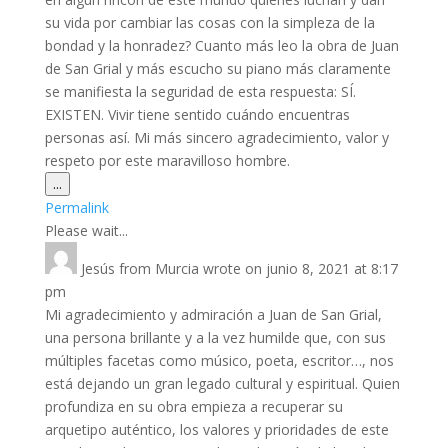
su vida por cambiar las cosas con la simpleza de la
bondad y la honradez? Cuanto más leo la obra de Juan
de San Grial y más escucho su piano más claramente
se manifiesta la seguridad de esta respuesta: SÍ.
EXISTEN. Vivir tiene sentido cuándo encuentras
personas así. Mi más sincero agradecimiento, valor y
respeto por este maravilloso hombre.
Toggle
...
this
Permalink
metabox.
Please wait...
Jesús
from
Murcia
wrote on
junio 8, 2021
at
8:17
pm
Mi agradecimiento y admiración a Juan de San Grial,
una persona brillante y a la vez humilde que, con sus
múltiples facetas como músico, poeta, escritor…, nos
está dejando un gran legado cultural y espiritual. Quien
profundiza en su obra empieza a recuperar su
arquetipo auténtico, los valores y prioridades de este