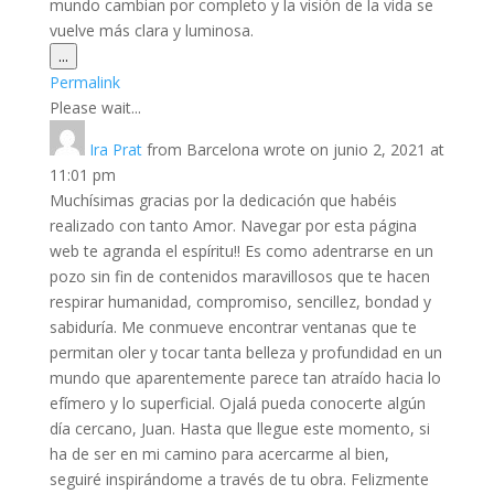
mundo cambian por completo y la visión de la vida se
vuelve más clara y luminosa.
Toggle
...
this
Permalink
metabox.
Please wait...
Ira Prat
from
Barcelona
wrote on
junio 2, 2021
at
11:01 pm
Muchísimas gracias por la dedicación que habéis
realizado con tanto Amor. Navegar por esta página
web te agranda el espíritu!! Es como adentrarse en un
pozo sin fin de contenidos maravillosos que te hacen
respirar humanidad, compromiso, sencillez, bondad y
sabiduría. Me conmueve encontrar ventanas que te
permitan oler y tocar tanta belleza y profundidad en un
mundo que aparentemente parece tan atraído hacia lo
efímero y lo superficial. Ojalá pueda conocerte algún
día cercano, Juan. Hasta que llegue este momento, si
ha de ser en mi camino para acercarme al bien,
seguiré inspirándome a través de tu obra. Felizmente