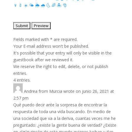
🍷
🍼
☀️
🌤
🌦
🌧
🌜
🌈
🏝
🎅
Fields marked with * are required.
Your E-mail address won't be published.
It's possible that your entry will only be visible in the
guestbook after we reviewed it.
We reserve the right to edit, delete, or not publish
entries.
4 entries.
Andrea
from
Murcia
wrote on
junio 26, 2021
at
2:57 pm
Qué puedo decir ante la sorpresa de encontrar la
respuesta de toda una vida buscando. En medio de
una sociedad que va a la deriva, cuantas veces me he
preguntado: ¿existe la gente buena de verdad? ¿Existe
en algún rincón de este mundo quienes luchan y dan