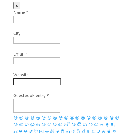
Hide
x
this
Name
*
form.
City
Email
*
Website
Guestbook entry
*
😄
😃
😉
😊
😚
😗
😜
😛
😳
😁
😬
😌
😞
😘
😍
😢
😂
😭
😅
😓
😩
😮
😱
😠
😡
😤
😋
😎
😴
😈
😇
😕
😏
😑
👲
👮
💂
👶
❤
💔
💕
💘
💌
💋
🎁
💰
💍
👍
👎
👌
✌️
🤘
👏
🎵
☕️
🍵
🍺