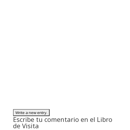
dialogo@juangrial.com
+34 617 96 92 73 (Gahmuret)
asociacioncataravalencia@gmail.com
Seguir
Seguir
Seguir
Escribe tu comentario en el Libro
de Visita