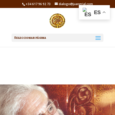
+34 617 96 92 73
dialogo@juangrial.com
ES
Seleccionar página