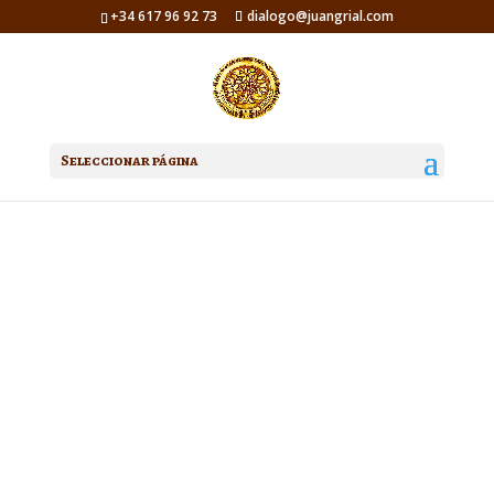
+34 617 96 92 73
dialogo@juangrial.com
Seleccionar página
t o content in the module
Design settings and even apply
custom CSS to this text in the
module Advanced settings.