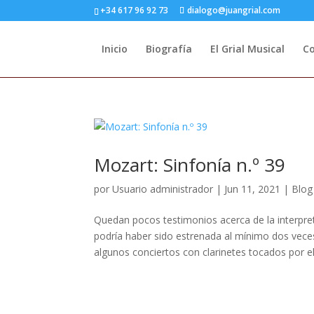
+34 617 96 92 73
dialogo@juangrial.com
Inicio
Biografía
El Grial Musical
C
Mozart: Sinfonía n.º 39
por
Usuario administrador
|
Jun 11, 2021
|
Blog
Quedan pocos testimonios acerca de la interpret
podría haber sido estrenada al mínimo dos vece
algunos conciertos con clarinetes tocados por el