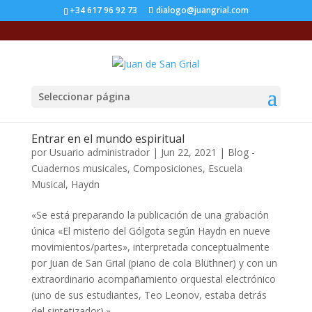
+34 617 96 92 73
dialogo@juangrial.com
Seleccionar página
Entrar en el mundo espiritual
por
Usuario administrador
|
Jun 22, 2021
|
Blog -
Cuadernos musicales
,
Composiciones
,
Escuela
Musical
,
Haydn
«Se está preparando la publicación de una grabación
única «El misterio del Gólgota según Haydn en nueve
movimientos/partes», interpretada conceptualmente
por Juan de San Grial (piano de cola Blüthner) y con un
extraordinario acompañamiento orquestal electrónico
(uno de sus estudiantes, Teo Leonov, estaba detrás
del sintetizador).»