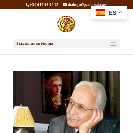
+34 617 96 92 73
dialogo@juangrial.com
ES
Seleccionar página