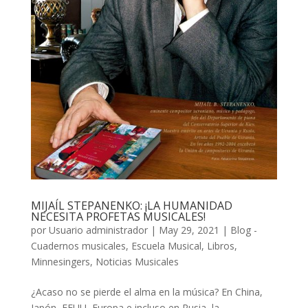
MIJAÍL STEPANENKO: ¡LA HUMANIDAD
NECESITA PROFETAS MUSICALES!
por
Usuario administrador
|
May 29, 2021
|
Blog -
Cuadernos musicales
,
Escuela Musical
,
Libros
,
Minnesingers
,
Noticias Musicales
¿Acaso no se pierde el alma en la música? En China,
Japón, EEUU, Europa e incluso en Rusia, la